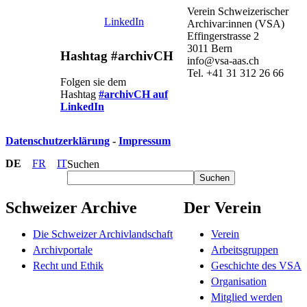
Verein Schweizerischer
LinkedIn
Archivar:innen (VSA)
Effingerstrasse 2
3011 Bern
Hashtag #archivCH
info@vsa-aas.ch
Tel. +41 31 312 26 66
Folgen sie dem
Hashtag
#archivCH auf
LinkedIn
Datenschutzerklärung
-
Impressum
DE
FR
IT
Suchen
Suchen
Schweizer Archive
Der Verein
Die Schweizer Archivlandschaft
Verein
Archivportale
Arbeitsgruppen
Recht und Ethik
Geschichte des VSA
Organisation
Mitglied werden