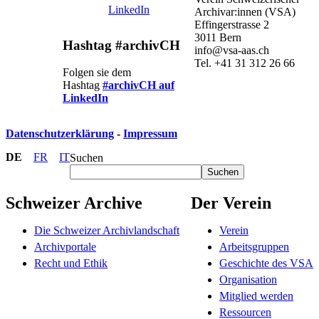
LinkedIn
Archivar:innen (VSA)
Effingerstrasse 2
3011 Bern
Hashtag #archivCH
info@vsa-aas.ch
Tel. +41 31 312 26 66
Folgen sie dem
Hashtag
#archivCH auf
LinkedIn
Datenschutzerklärung
-
Impressum
DE
FR
IT
Suchen
Suchen
Schweizer Archive
Der Verein
Die Schweizer Archivlandschaft
Verein
Archivportale
Arbeitsgruppen
Recht und Ethik
Geschichte des VSA
Organisation
Mitglied werden
Ressourcen