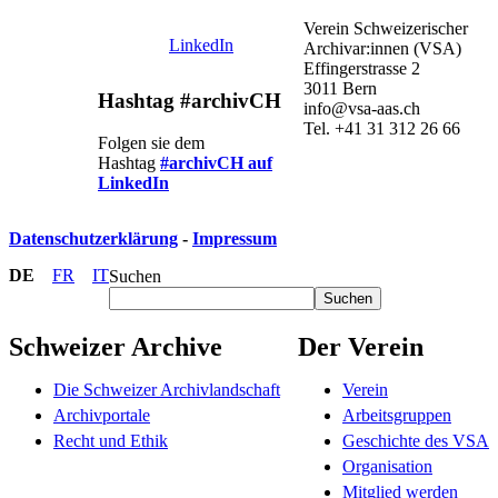
Verein Schweizerischer
LinkedIn
Archivar:innen (VSA)
Effingerstrasse 2
3011 Bern
Hashtag #archivCH
info@vsa-aas.ch
Tel. +41 31 312 26 66
Folgen sie dem
Hashtag
#archivCH auf
LinkedIn
Datenschutzerklärung
-
Impressum
DE
FR
IT
Suchen
Suchen
Schweizer Archive
Der Verein
Die Schweizer Archivlandschaft
Verein
Archivportale
Arbeitsgruppen
Recht und Ethik
Geschichte des VSA
Organisation
Mitglied werden