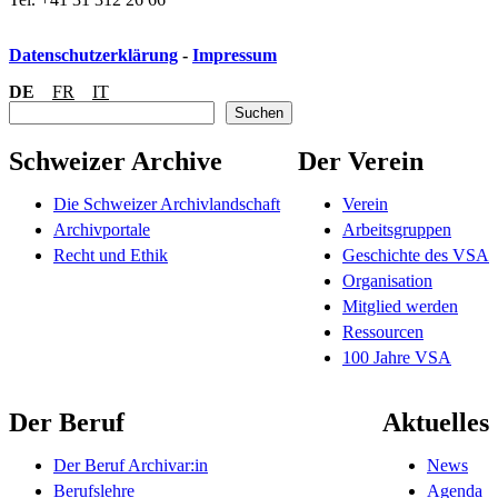
Datenschutzerklärung
-
Impressum
DE
FR
IT
S
Suchen
u
c
Schweizer Archive
Der Verein
h
e
Die Schweizer Archivlandschaft
Verein
n
Archivportale
Arbeitsgruppen
Recht und Ethik
Geschichte des VSA
Organisation
Mitglied werden
Ressourcen
100 Jahre VSA
Der Beruf
Aktuelles
Der Beruf Archivar:in
News
Berufslehre
Agenda