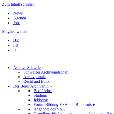
Zum Inhalt springen
News
Agenda
Jobs
Mitglied werden
DE
FR
IT
Archive Schweiz
Schweizer Archivlandschaft
Archivportale
Recht und Ethik
Der Beruf Archivar:in
Berufslehre
Studium
Jobbörse
Forum Bildung VSA und Bibliosuisse
Angebote des VSA
Grundkurs für Archivarinnen und Archivare: Basi