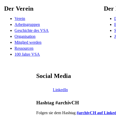
Der Verein
Der 
Verein
D
Arbeitsgruppen
B
Geschichte des VSA
Organisation
J
Mitglied werden
Ressourcen
100 Jahre VSA
Social Media
LinkedIn
Hashtag #archivCH
Folgen sie dem Hashtag
#archivCH auf Linke