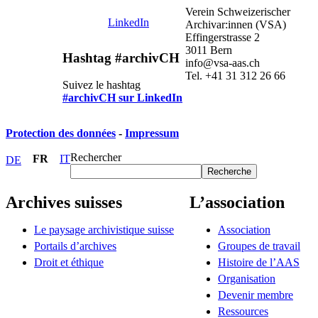
Verein Schweizerischer
LinkedIn
Archivar:innen (VSA)
Effingerstrasse 2
3011 Bern
Hashtag #archivCH
info@vsa-aas.ch
Tel. +41 31 312 26 66
Suivez le hashtag
#archivCH sur LinkedIn
Protection des données
-
Impressum
Rechercher
FR
IT
DE
Recherche
Archives suisses
L’association
Le paysage archivistique suisse
Association
Portails d’archives
Groupes de travail
Droit et éthique
Histoire de l’AAS
Organisation
Devenir membre
Ressources