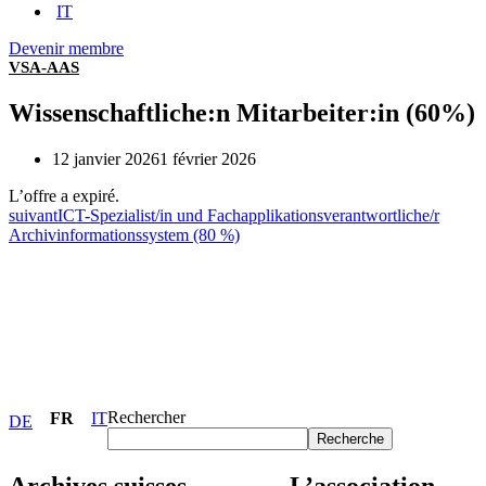
IT
Devenir membre
VSA-AAS
Wissenschaftliche:n Mitarbeiter:in (60%)
12 janvier 2026
1 février 2026
L’offre a expiré.
suivant
ICT-Spezialist/in und Fachapplikationsverantwortliche/r
Archivinformationssystem (80 %)
Rechercher
FR
IT
DE
Recherche
Archives suisses
L’association