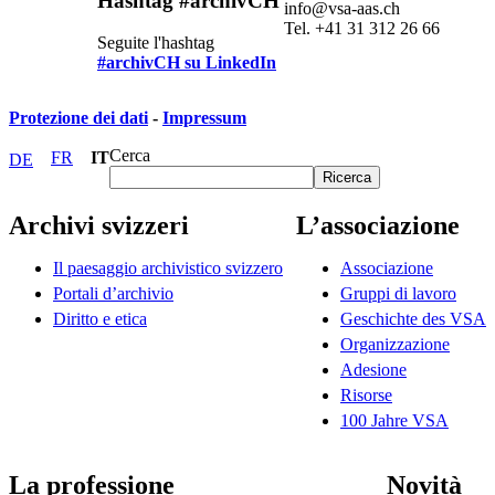
Hashtag #archivCH
info@vsa-aas.ch
Tel. +41 31 312 26 66
Seguite l'hashtag
#archivCH su LinkedIn
Protezione dei dati
-
Impressum
Cerca
FR
IT
DE
Ricerca
Archivi svizzeri
L’associazione
Il paesaggio archivistico svizzero
Associazione
Portali d’archivio
Gruppi di lavoro
Diritto e etica
Geschichte des VSA
Organizzazione
Adesione
Risorse
100 Jahre VSA
La professione
Novità