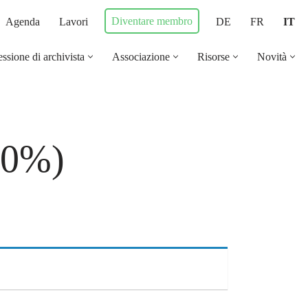
Diventare membro
Agenda
Lavori
DE
FR
IT
ssione di archivista
Associazione
Risorse
Novità
 20%)