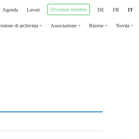
Diventare membro
Agenda
Lavori
DE
FR
IT
ssione di archivista
Associazione
Risorse
Novità