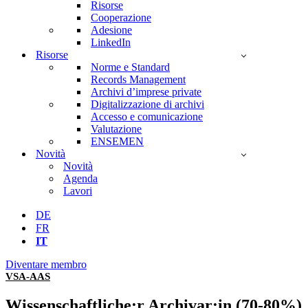
Risorse
Cooperazione
Adesione
LinkedIn
Risorse
Norme e Standard
Records Management
Archivi d’imprese private
Digitalizzazione di archivi
Accesso e comunicazione
Valutazione
ENSEMEN
Novità
Novità
Agenda
Lavori
DE
FR
IT
Diventare membro
VSA-AAS
Wissenschaftliche:r Archivar:in (70-80%)