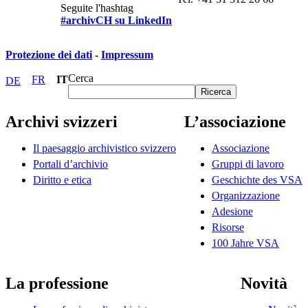
Seguite l'hashtag
#archivCH su LinkedIn
Protezione dei dati
-
Impressum
Cerca
FR
IT
DE
Ricerca
Archivi svizzeri
L’associazione
Il paesaggio archivistico svizzero
Associazione
Portali d’archivio
Gruppi di lavoro
Diritto e etica
Geschichte des VSA
Organizzazione
Adesione
Risorse
100 Jahre VSA
La professione
Novità