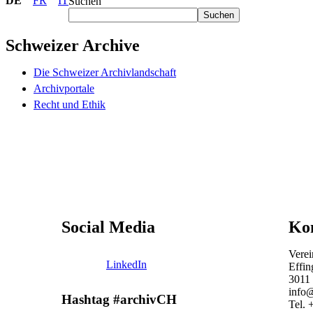
DE
FR
IT
Suchen
Suchen
Schweizer Archive
Die Schweizer Archivlandschaft
Archivportale
Recht und Ethik
Social Media
Ko
Verei
LinkedIn
Effin
3011
info@
Hashtag #archivCH
Tel. 