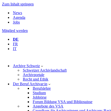
Zum Inhalt springen
News
Agenda
Jobs
Mitglied werden
DE
FR
IT
Archive Schweiz
Schweizer Archivlandschaft
Archivportale
Recht und Ethik
Der Beruf Archivar:in
Berufslehre
Studium
Jobbörse
Forum Bildung VSA und Bibliosuisse
Angebote des VSA
Grundkurs für Archivarinnen und Archivare: Basi