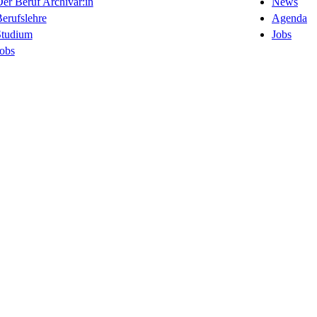
er Beruf Archivar:in
News
erufslehre
Agenda
Studium
Jobs
obs