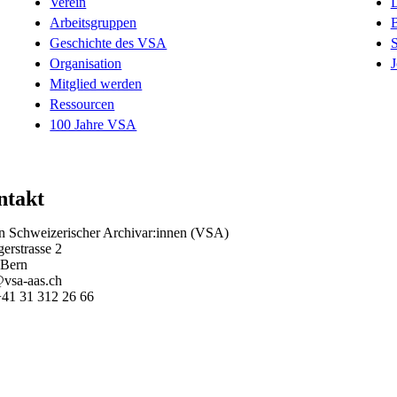
Verein
D
Arbeitsgruppen
B
Geschichte des VSA
Organisation
J
Mitglied werden
Ressourcen
100 Jahre VSA
ntakt
n Schweizerischer Archivar:innen (VSA)
gerstrasse 2
 Bern
vsa-aas.ch
+41 31 312 26 66