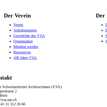
Der Verein
Der 
Verein
D
Arbeitsgruppen
B
Geschichte des VSA
Organisation
J
Mitglied werden
Ressourcen
100 Jahre VSA
ntakt
n Schweizerischer Archivar:innen (VSA)
gerstrasse 2
 Bern
vsa-aas.ch
+41 31 312 26 66