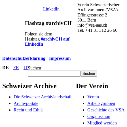
Verein Schweizerischer
LinkedIn
Archivar:innen (VSA)
Effingerstrasse 2
3011 Bern
Hashtag #archivCH
info@vsa-aas.ch
Tel. +41 31 312 26 66
Folgen sie dem
Hashtag
#archivCH auf
LinkedIn
Datenschutzerklärung
-
Impressum
DE
FR
IT
Suchen
Suchen
Schweizer Archive
Der Verein
Die Schweizer Archivlandschaft
Verein
Archivportale
Arbeitsgruppen
Recht und Ethik
Geschichte des VSA
Organisation
Mitglied werden