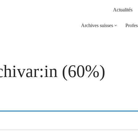
Actualités
Archives suisses
Profes
chivar:in (60%)