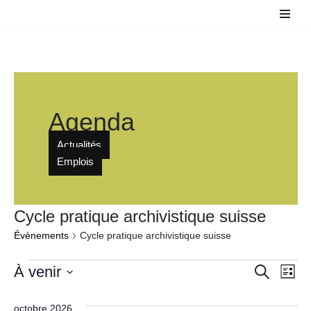
Aller
au
contenu
Agenda
Actualités
Emplois
Cycle pratique archivistique suisse
Évènements
Cycle pratique archivistique suisse
Reche
À venir
Nav
Recherche
Liste
Sélectionnez
de
et
une
octobre 2026