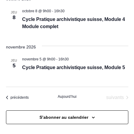
vu
naviga
date.
octobre 8 @ 9h00
-
16h30
Év
JEU
de
8
Cycle Pratique archivistique suisse, Module 4
vues
Module complet
Évène
novembre 2026
novembre 5 @ 9h00
-
16h30
JEU
5
Cycle Pratique archivistique suisse, Module 5
Aujourd’hui
Évènements
suivants
Évènements
précédents
S’abonner au calendrier