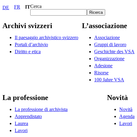
Cerca
FR
IT
DE
Ricerca
Archivi svizzeri
L’associazione
Il paesaggio archivistico svizzero
Associazione
Portali d’archivio
Gruppi di lavoro
Diritto e etica
Geschichte des VSA
Organizzazione
Adesione
Risorse
100 Jahre VSA
La professione
Novità
La professione di archivista
Novità
Apprendistato
Agenda
Laurea
Lavori
Lavori