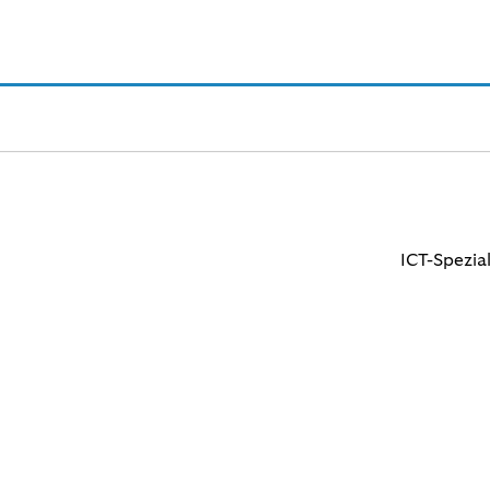
SA
ICT-Spezia