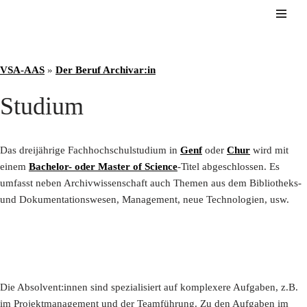
Zum
Inhalt
VSA-AAS
springen
»
Der Beruf Archivar:in
Studium
Das dreijährige Fachhochschulstudium in
Genf
oder
Chur
wird mit
einem
Bachelor- oder Master of Science
-Titel abgeschlossen. Es
umfasst neben Archivwissenschaft auch Themen aus dem Bibliotheks-
und Dokumentationswesen, Management, neue Technologien, usw.
Die Absolvent:innen sind spezialisiert auf komplexere Aufgaben, z.B.
im Projektmanagement und der Teamführung. Zu den Aufgaben im