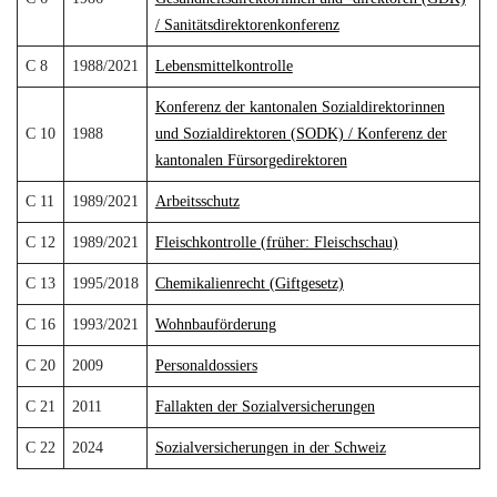
/ Sanitätsdirektorenkonferenz
C 8
1988/2021
Lebensmittelkontrolle
Konferenz der kantonalen Sozialdirektorinnen
C 10
1988
und Sozialdirektoren (SODK) / Konferenz der
kantonalen Fürsorgedirektoren
C 11
1989/2021
Arbeitsschutz
C 12
1989/2021
Fleischkontrolle (früher: Fleischschau)
C 13
1995/2018
Chemikalienrecht (Giftgesetz)
C 16
1993/2021
Wohnbauförderung
C 20
2009
Personaldossiers
C 21
2011
Fallakten der Sozialversicherungen
C 22
2024
Sozialversicherungen in der Schweiz