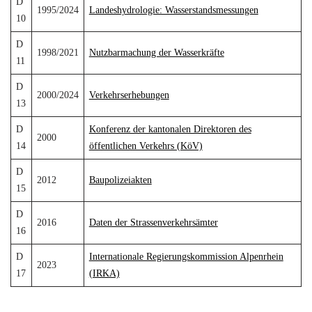
D
1995/2024
Landeshydrologie: Wasserstandsmessungen
10
D
1998/2021
Nutzbarmachung der Wasserkräfte
11
D
2000/2024
Verkehrserhebungen
13
D
Konferenz der kantonalen Direktoren des
2000
14
öffentlichen Verkehrs (KöV)
D
2012
Baupolizeiakten
15
D
2016
Daten der Strassenverkehrsämter
16
D
Internationale Regierungskommission Alpenrhein
2023
17
(IRKA)