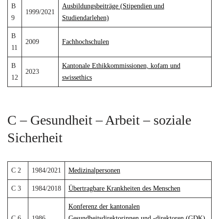
B
Ausb
ildungsbeiträge (Stipendien und
1999/2021
9
Studiendarlehen)
B
2009
Fachhochschulen
11
B
Kantonale Ethikkommissionen, kofam und
2023
12
swissethics
C – Gesundheit – Arbeit – soziale
Sicherheit
C 2
1984/2021
Medizinalpersonen
C 3
1984/2018
Übertragbare Krankheiten des Menschen
Konferenz der kantonalen
C 6
1986
Gesundheitsdirektorinnen und -direktoren (GDK)