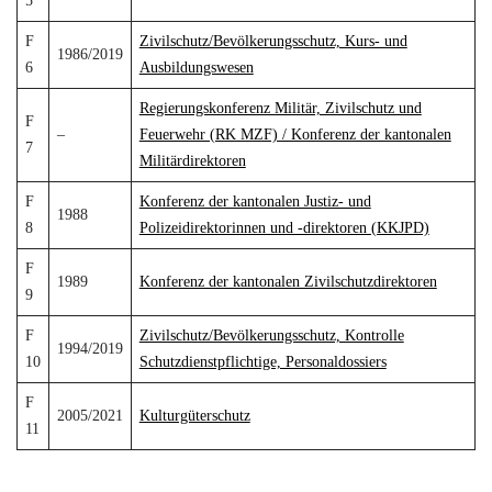
5
F
Zivilschutz/Bevölkerungsschutz, Kurs- und
1986/2019
6
Ausbildungswesen
Regierungskonferenz Militär, Zivilschutz und
F
–
Feuerwehr (RK MZF) / Konferenz der kantonalen
7
Militärdirektoren
F
Konferenz der kantonalen Justiz- und
1988
8
Polizeidirektorinnen und -direktoren (KKJPD)
F
1989
Konferenz der kantonalen Zivilschutzdirektoren
9
F
Zivilschutz/Bevölkerungsschutz, Kontrolle
1994/2019
10
Schutzdienstpflichtige, Personaldossiers
F
2005/2021
Kulturgüterschutz
11