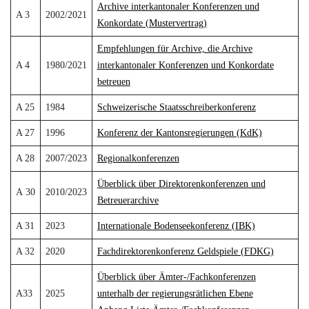
Archive interkantonaler Konferenzen und
A 3
2002/2021
Konkordate (Mustervertrag)
Empfehlungen für Archive, die Archive
A 4
1980/2021
interkantonaler Konferenzen und Konkordate
betreuen
A 25
1984
Schweizerische Staatsschreiberkonferenz
A 27
1996
Konferenz der Kantonsregierungen (KdK)
A 28
2007/2023
Regionalkonferenzen
Überblick über Direktorenkonferenzen und
A 30
2010/2023
Betreuerarchive
A 31
2023
Internationale Bodenseekonferenz (IBK)
A 32
2020
Fachdirektorenkonferenz Geldspiele (FDKG)
Überblick über Ämter-/Fachkonferenzen
A33
2025
unterhalb der regierungsrätlichen Ebene